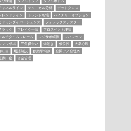
ダウ理論
ダブルトップ
ダブルボトム
チャネルライン
テクニカル分析
デッドクロス
トレンドライン
トレンド相場
バイナリーオプション
ヒドゥンダイバージェンス
フォレックステスター
フラッグ
ブレイク手法
プロスペクト理論
マルチタイムフレーム
レジサポ転換
レバレッジ
レンジ相場
三角保合い
値動き
優位性
大衆心理
押し目
用語解説
移動平均線
窓開け／窓埋め
証券口座
資金管理