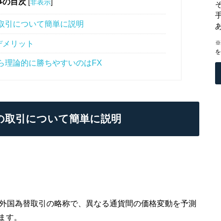
事の目次
[
非表示
]
取引について簡単に説明
デメリット
※
を
ら理論的に勝ちやすいのはFX
の取引について簡単に説明
ading）は外国為替取引の略称で、異なる通貨間の価格変動を予測
ます。