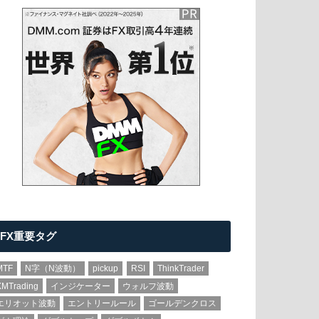
FX重要タグ
MTF
N字（N波動）
pickup
RSI
ThinkTrader
XMTrading
インジケーター
ウォルフ波動
エリオット波動
エントリールール
ゴールデンクロス