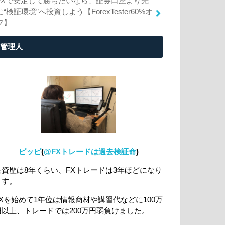
FXで安定して勝ちたいなら、証券口座より先
に“検証環境”へ投資しよう【ForexTester60%オ
フ】
管理人
ピッピ
(
@FXトレードは過去検証命
)
投資歴は8年くらい、FXトレードは3年ほどになり
ます。
FXを始めて1年位は情報商材や講習代などに100万
円以上、トレードでは200万円弱負けました。