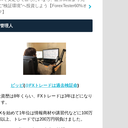
に“検証環境”へ投資しよう【ForexTester60%オ
フ】
管理人
ピッピ
(
@FXトレードは過去検証命
)
投資歴は8年くらい、FXトレードは3年ほどになり
ます。
FXを始めて1年位は情報商材や講習代などに100万
円以上、トレードでは200万円弱負けました。