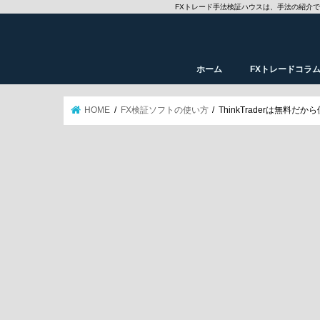
FXトレード手法検証ハウスは、手法の紹介
ホーム
FXトレードコラ
HOME
FX検証ソフトの使い方
ThinkTraderは無