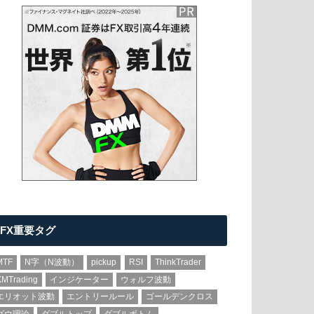
FX重要タグ
MTF
N字（N波動）
pickup
RSI
ThinkTrader
XMTrading
インジケーター
ウォルフ波動
エリオット波動
エントリールール
ゴールデンクロス