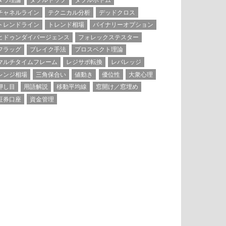
ダウ理論
ダブルトップ
ダブルボトム
チャネルライン
テクニカル分析
デッドクロス
トレンドライン
トレンド相場
バイナリーオプション
ヒドゥンダイバージェンス
フォレックステスター
フラッグ
ブレイク手法
プロスペクト理論
マルチタイムフレーム
レジサポ転換
レバレッジ
レンジ相場
三角保合い
値動き
優位性
大衆心理
押し目
用語解説
移動平均線
窓開け／窓埋め
証券口座
資金管理