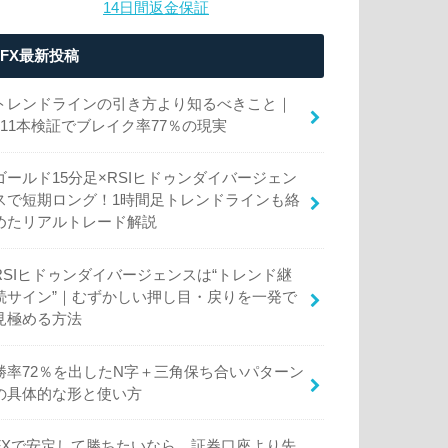
14日間返金保証
FX最新投稿
トレンドラインの引き方より知るべきこと｜
111本検証でブレイク率77％の現実
ゴールド15分足×RSIヒドゥンダイバージェン
スで短期ロング！1時間足トレンドラインも絡
めたリアルトレード解説
RSIヒドゥンダイバージェンスは“トレンド継
続サイン”｜むずかしい押し目・戻りを一発で
見極める方法
勝率72％を出したN字＋三角保ち合いパターン
の具体的な形と使い方
FXで安定して勝ちたいなら、証券口座より先