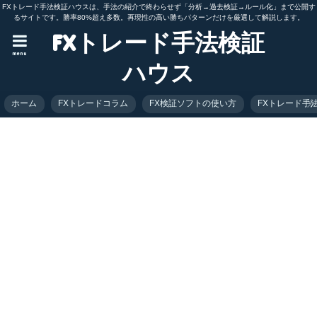
FXトレード手法検証ハウスは、手法の紹介で終わらせず「分析→過去検証→ルール化」まで公開す
るサイトです。勝率80%超え多数。再現性の高い勝ちパターンだけを厳選して解説します。
FXトレード手法検証
menu
ハウス
ホーム
FXトレードコラム
FX検証ソフトの使い方
FXトレード手