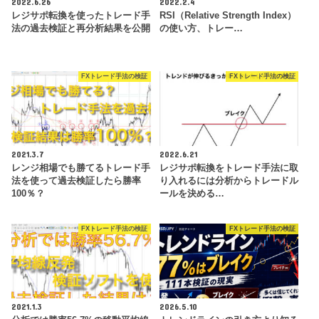
2022.6.26
2022.2.4
レジサポ転換を使ったトレード手
RSI（Relative Strength Index）
法の過去検証と再分析結果を公開
の使い方、トレー…
FXトレード手法の検証
FXトレード手法の検証
2021.3.7
2022.6.21
レンジ相場でも勝てるトレード手
レジサポ転換をトレード手法に取
法を使って過去検証したら勝率
り入れるには分析からトレードル
100％？
ールを決める…
FXトレード手法の検証
FXトレード手法の検証
2021.1.3
2026.5.10