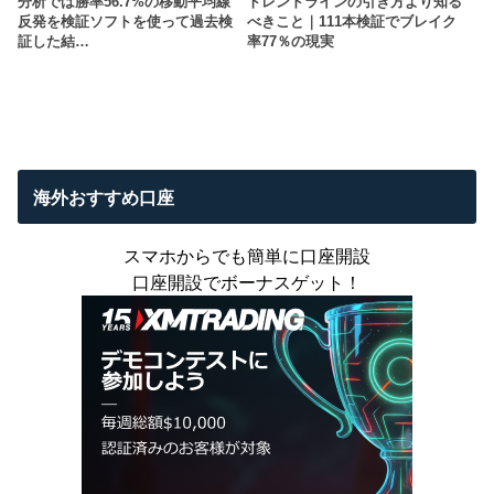
分析では勝率56.7%の移動平均線
トレンドラインの引き方より知る
反発を検証ソフトを使って過去検
べきこと｜111本検証でブレイク
証した結…
率77％の現実
海外おすすめ口座
スマホからでも簡単に口座開設
口座開設でボーナスゲット！